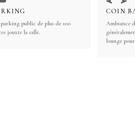
ARKING
COIN B
parking public de plus de 100
Ambiance dé
es jouxte la salle.
généralemen
lounge pour