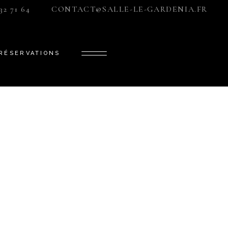
32 71 64
CONTACT@SALLE-LE-GARDENIA.FR
« GARDÉNIA »
« ÉLÉGANCE »
RÉSERVATIONS
« PRESTIGE »
« LIBERTÉ »
« GARDÉNIA »
« ÉLÉGANCE »
« PRESTIGE »
« LIBERTÉ »