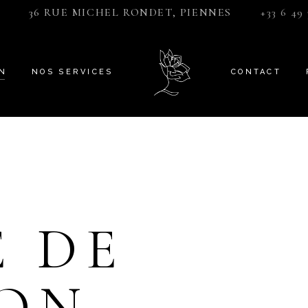
36 RUE MICHEL RONDET, PIENNES
+33 6 49 
ON
NOS SERVICES
CONTACT
E DE
ION