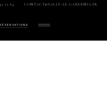
32 71 64
CONTACT@SALLE-LE-GARDENIA.FR
« GARDÉNIA »
« ÉLÉGANCE »
RÉSERVATIONS
« PRESTIGE »
« LIBERTÉ »
« GARDÉNIA »
« ÉLÉGANCE »
« PRESTIGE »
« LIBERTÉ »